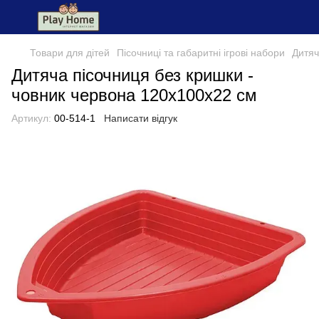
Товари для дітей
Пісочниці та габаритні ігрові набори
Дитяч
Дитяча пісочниця без кришки -
човник червона 120x100x22 см
Артикул:
00-514-1
Написати відгук