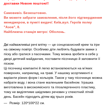
доставки Новою поштою!!
Самовивіз. Безкоштовно.
Ви можете забрати замовлення, після його підтвердження
менеджером, в пункті видачі: Київ,вул. Героїв полку
"Азов", 8.
Найближча станція метро: Оболонь.
Дві найважливіші речі влітку — це сонцезахисний крем та ігри
на свіжому повітрі. Особливо діти люблять будувати замки з
піску або гратися з пасочками. Тому можна зробити в себе у
дворі дитячий майданчик, поставити пісочницю й заповнити її
піском.
Ці пісочниці компактні й легко встановлюються на м’яких
поверхнях, наприклад, на траві. У нашому асортименті є
варіанти різних форм і кольорів. Також у таку пісочницю можна
набрати воду, і вона стане маленьким басейном. Іграшка
виготовлена із високоякісного та гіпоалергенного пластику,
тому не виділятиме шкідливих речовин у спекотний літній
день. Басейн підходить дітям від трьох років.
Розмір: 120*100*22 см.