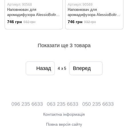
Артикул: 90568
Артикул: 90569
Наповнювач для
Наповнювач для
аромадифузора AlessioBoltri
аромадифузора AlessioBoltri
Melograno, Гранат, 500 мл
Violetta, Фіалка, 500 мл
746 грн
746 грн
932 грн
932 грн
(90568)
(90569)
Показати ще 3 товара
Назад
Вперед
4
з 5
096 235 6633
063 235 6633
050 235 6633
Контактна інформація
Повна версія сайту