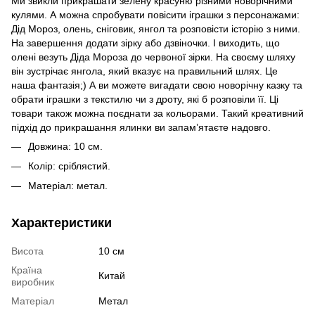
Ми звикли прикрашати зелену красуню різними новорічними
кулями. А можна спробувати повісити іграшки з персонажами:
Дід Мороз, олень, сніговик, янгол та розповісти історію з ними.
На завершення додати зірку або дзвіночки. І виходить, що
олені везуть Діда Мороза до червоної зірки. На своєму шляху
він зустрічає янгола, який вказує на правильний шлях. Це
наша фантазія;) А ви можете вигадати свою новорічну казку та
обрати іграшки з текстилю чи з дроту, які б розповіли її. Ці
товари також можна поєднати за кольорами. Такий креативний
підхід до прикрашання ялинки ви запам’ятаєте надовго.
Довжина: 10 см.
Колір: сріблястий.
Матеріал: метал.
Характеристики
Висота
10 см
Країна
Китай
виробник
Матеріал
Метал