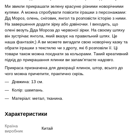
Ми звикли прикрашати зелену красуню різними новорічними
кулями. А можна спробувати повісити іграшки з персонажами:
Дід Мороз, олень, сніговик, янгол та розповісти історію з ними.
На завершення додати зірку або дзвіночки. І виходить, що
олені везуть Діда Мороза до червоної зірки. На своєму шляху
він зустрічає янгола, який вказує на правильний шлях. Це
наша фантазія;) А ви можете вигадати свою новорічну казку та
обрати іграшки з текстилю чи з дроту, які б розповіли її. Ці
товари також можна поєднати за кольорами. Такий креативний
підхід до прикрашання ялинки ви запам’ятаєте надовго.
Прикраса призначена для декорації ялинок, штор, всього до
чого можна причепити, практично скрізь.
Довжина: 13 см.
Колір: шампань.
Матеріал: метал, тканина.
Характеристики
Країна
Китай
виробник