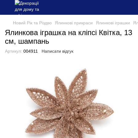
Новий Рік та Різдво
Ялинкові прикраси
Ялинкові іграшки
Ял
Ялинкова іграшка на кліпсі Квітка, 13
см, шампань
Артикул:
004911
Написати відгук