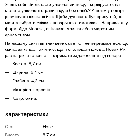
Уявіть собі. Ви дістаєте улюблений посуд, сервіруєте стіл,
ставите улюблені страви, і куди без олів’є? А потім у центрі
розміщуєте кілька свічок. Щоби дух свята був присутній, то
можна вибрати свічки з новорічною тематикою. Наприклад, у
формі Діда Мороза, сніговика, ялинки або з морозним
орнаментом.
На нашому сайті ви знайдете саме їх. І не переймайтеся, що
свічка виглядає так мило, що її спалювати шкода. Новий Рік
раз на рік, а головне — отримати задоволення від вечора.
Висота: 8,7 см.
Ширина: 6,4 см.
Глибина: 4,2 см.
Матеріал: парафін.
Колір: білий.
Характеристики
Стан
Нове
Висота
8.7 см