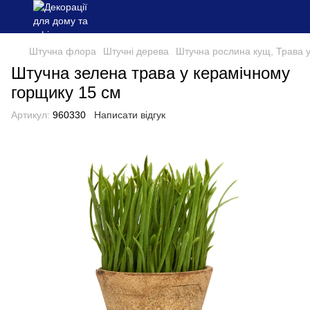
Штучна флора
Штучні дерева
Штучна рослина кущ, Трава у
Штучна зелена трава у керамічному
горщику 15 см
Артикул:
960330
Написати відгук