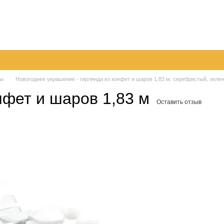
096
063
Обмен и возврат
Контактная информация
050
шение
Пер
ды
Новогоднее украшение - гирлянда из конфет и шаров 1,83 м, серебристый, зелен
нфет и шаров 1,83 м
Оставить отзыв