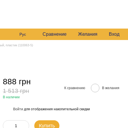
 235 6633
График работы:
 235 6633
Будние:
09:00–16:00
Мой заказ
Сб:
10:00–16:00
 235 6633
езвонить вам?
Сравнение
Желания
Вход
Рус
ый, пластик (110063-5)
888 грн
К сравнению
В желания
1 513 грн
В наличии
Войти
для отображения накопительной скидки
%
Купить