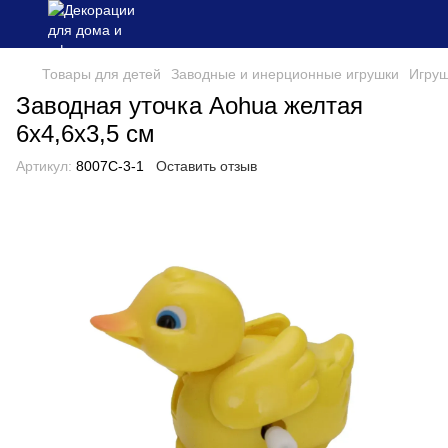
Товары для детей
Заводные и инерционные игрушки
Игруш
Заводная уточка Aohua желтая
6x4,6x3,5 см
Артикул:
8007C-3-1
Оставить отзыв