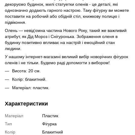
декоруємо будинок, милі статуетки оленів - це деталі, які
однозначно додають гарного настрою. Таку фігурку ви можете
поставити на робочий або обідній стіл, книжкову полицю і
підвіконня.
Олень — невід'ємна частина Нового Року, такий же важливий
атрибут, як Дід Мороз і Снігуронька. Зображення оленя в
будинку позитивно впливає на настрій і емоційний стан
людини.
У нашому інтернет-магазині великий вибір новорічних фігурок
оленів і не тільки. Будемо раді допомогти з вибором!
Висота: 20 см.
Колір: блакитний.
Матеріал: пластик.
Характеристики
Матеріал
Пластик
Тип
Фігурка
Колір
Блакитний