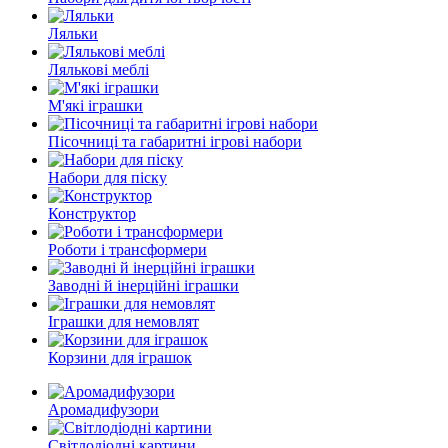
Ляльки
Лялькові меблі
М'які іграшки
Пісочниці та габаритні ігрові набори
Набори для піску
Конструктор
Роботи і трансформери
Заводні й інерційні іграшки
Іграшки для немовлят
Корзини для іграшок
Аромадифузори
Світлодіодні картини