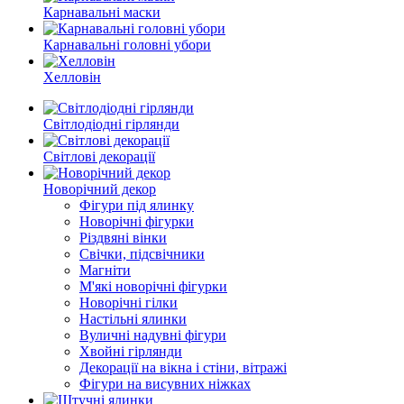
Карнавальні маски
Карнавальні головні убори
Хелловін
Світлодіодні гірлянди
Світлові декорації
Новорічний декор
Фігури під ялинку
Новорічні фігурки
Різдвяні вінки
Свічки, підсвічники
Магніти
М'які новорічні фігурки
Новорічні гілки
Настільні ялинки
Вуличні надувні фігури
Хвойні гірлянди
Декорації на вікна і стіни, вітражі
Фігури на висувних ніжках