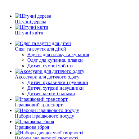
Штучні дерева
Штучні квіти
Одяг та взуття для дітей
Взуття для пляжу та купання
Одяг для купання, плавки
Дитячі гумові чоботи
Аксесуари для дитячого одягу
Дитячі рукавички і рукавиці
Дитячі хутряні навушники
Дитячі кепки і панами
Іграшковий транспорт
Набори іграшкового посуду
Іграшкова зброя
Набори для дитячої творчості