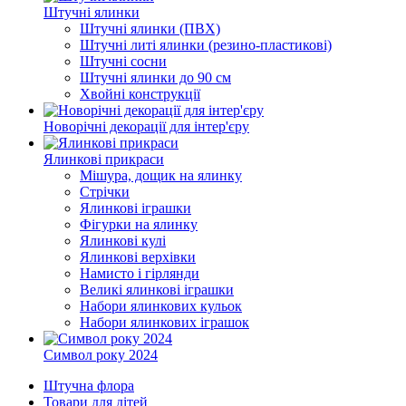
Штучні ялинки
Штучні ялинки (ПВХ)
Штучні литі ялинки (резино-пластикові)
Штучні сосни
Штучні ялинки до 90 см
Хвойні конструкції
Новорічні декорації для інтер'єру
Ялинкові прикраси
Мішура, дощик на ялинку
Стрічки
Ялинкові іграшки
Фігурки на ялинку
Ялинкові кулі
Ялинкові верхівки
Намисто і гірлянди
Великі ялинкові іграшки
Набори ялинкових кульок
Набори ялинкових іграшок
Символ року 2024
Штучна флора
Товари для дітей