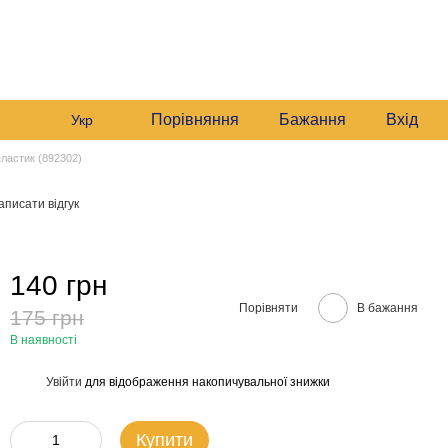
235 6633
Графік роботи:
235 6633
Мій кошик
Будні:
09:00–16:00
235 6633
Сб:
10:00–16:00
звонити вам?
Порівняння
Бажання
Вхід
Укр
пластик (892302)
аписати відгук
140 грн
Порівняти
В бажання
175 грн
В наявності
Увійти
для відображення накопичувальної знижки
%
Купити