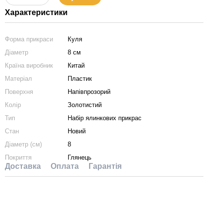
Характеристики
Форма прикраси
Куля
Діаметр
8 см
Країна виробник
Китай
Матеріал
Пластик
Поверхня
Напівпрозорий
Колір
Золотистий
Тип
Набір ялинкових прикрас
Стан
Новий
Діаметр (см)
8
Покриття
Глянець
Доставка
Оплата
Гарантія