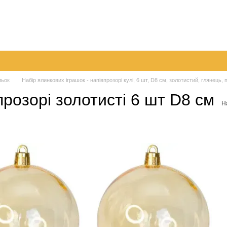
096 
063 
а
Обмін та повернення
Контактна інформація
050 
Перед
льок
Набір ялинкових іграшок - напівпрозорі кулі, 6 шт, D8 см, золотистий, глянець, 
прозорі золотисті 6 шт D8 см
Н