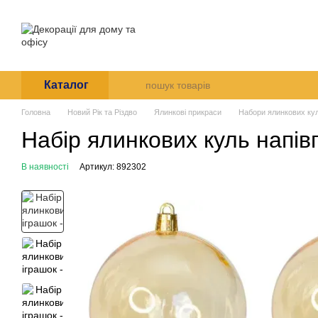
Перейти до основного контенту
Про нас
Оплата і доставк
Угода користувача
Каталог
Головна
Новий Рік та Різдво
Ялинкові прикраси
Набори ялинкових ку
Набір ялинкових куль напів
В наявності
Артикул: 892302